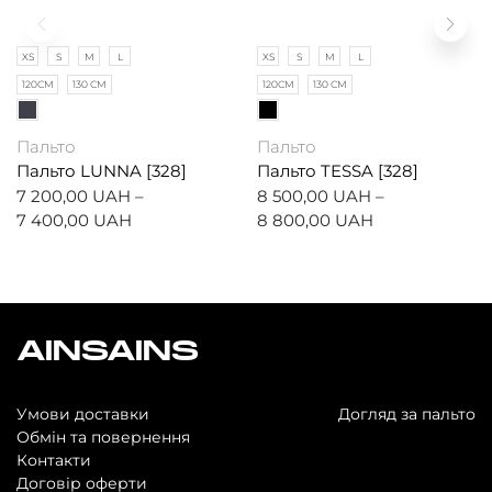
XS
S
M
L
XS
S
M
L
120СМ
130 СМ
120СМ
130 СМ
Пальто
Пальто
Пальто LUNNA [328]
Пальто TESSA [328]
7 200,00
UAH
–
8 500,00
UAH
–
7 400,00
UAH
8 800,00
UAH
AINSAINS
Умови доставки
Догляд за пальто
Обмін та повернення
Контакти
Договір оферти