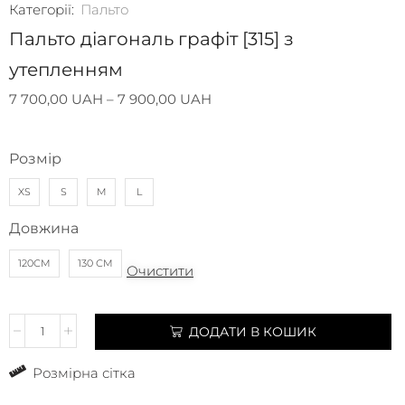
Категорії:
Пальто
Пальто діагональ графіт [315] з
утепленням
7 700,00
UAH
–
7 900,00
UAH
Розмір
XS
S
M
L
Довжина
120СМ
130 СМ
Очистити
ДОДАТИ В КОШИК
Розмірна сітка