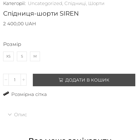
Категорії:
Uncategorized
,
Спідниці
,
Шорти
Спідниця-шорти SIREN
2 400,00
UAH
Розмір
XS
S
M
ДОДАТИ В КОШИК
Розмірна сітка
Опис