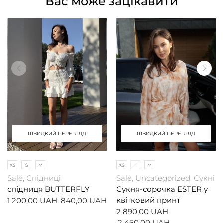
Вас може зацікавити
ШВИДКИЙ ПЕРЕГЛЯД
ШВИДКИЙ ПЕРЕГЛЯД
XS
S
M
XS
S
M
Sale
,
Спідниці
Sale
,
Uncategorized
,
Сукні
спідниця BUTTERFLY
Сукня-сорочка ESTER у
1 200,00
UAH
840,00
UAH
квітковий принт
2 890,00
UAH
2 460,00
UAH